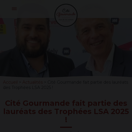
Skip
Cité
to
Gourmande
content
CITÉ
GOURMAND
FAIT
PARTIE
Accueil
>
Actualités
>
Cité Gourmande fait partie des lauréats
DES
des Trophées LSA 2025 !
LAURÉATS
Cité Gourmande fait partie des
DES
lauréats des Trophées LSA 2025
TROPHÉES
!
LSA