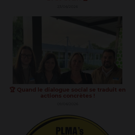
continue
23/06/2026
à
améliorer
20260609
sa
performance
environnementale,
sociale
et
économique.
Pour
ce
faire,
notre
entreprise
a
acquis
🏆 Quand le dialogue social se traduit en
du
actions concrètes !
matériel
plus
09/06/2026
performant
optimisant
20260505
ainsi
nos
différentes
chaînes