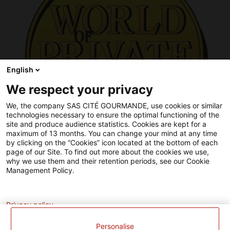
de
production.
Un
projet
de
modernisation
soutenu
English
par
l'Union
We respect your privacy
🚀 Cap sur Amsterdam !
Européenne.
L’Europe
05/05/2026
We, the company SAS CITÉ GOURMANDE, use cookies or similar
investit
technologies necessary to ensure the optimal functioning of the
dans
site and produce audience statistics. Cookies are kept for a
les
maximum of 13 months. You can change your mind at any time
zones
by clicking on the “Cookies” icon located at the bottom of each
rurales
page of our Site. To find out more about the cookies we use,
avec
why we use them and their retention periods, see our Cookie
le
Management Policy.
Fonds
Européen
Analytics
Agricole
pour
Privacy policy
le
Développement
Personalise
Rural