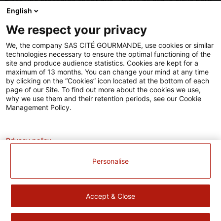
place une procédure spécifique. En cas de risque élevé pour
votre vie privée, vos droits et vos libertés, la Société vous
English
informera de cet incident, conformément à ses obligations
We respect your privacy
en la matière.
We, the company SAS CITÉ GOURMANDE, use cookies or similar
technologies necessary to ensure the optimal functioning of the
site and produce audience statistics. Cookies are kept for a
maximum of 13 months. You can change your mind at any time
by clicking on the “Cookies” icon located at the bottom of each
page of our Site. To find out more about the cookies we use,
why we use them and their retention periods, see our Cookie
Management Policy.
Analytics
Privacy policy
Personalise
Accept & Close