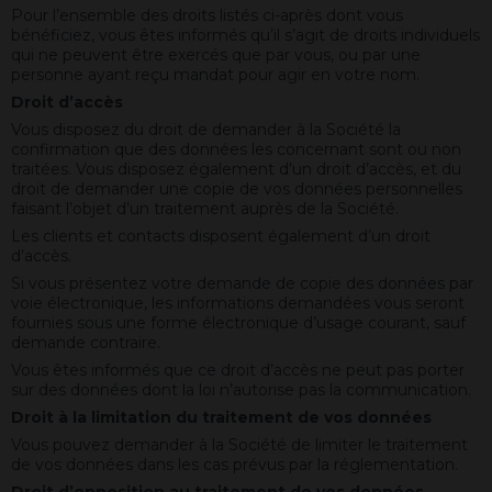
sa
Pour l’ensemble des droits listés ci-après dont vous
performance
bénéficiez, vous êtes informés qu’il s’agit de droits individuels
environnementale,
qui ne peuvent être exercés que par vous, ou par une
sociale
personne ayant reçu mandat pour agir en votre nom.
et
Droit d’accès
économique.
Pour
Vous disposez du droit de demander à la Société la
ce
confirmation que des données les concernant sont ou non
faire,
traitées. Vous disposez également d’un droit d’accès, et du
notre
droit de demander une copie de vos données personnelles
entreprise
faisant l’objet d’un traitement auprès de la Société.
a
Les clients et contacts disposent également d’un droit
acquis
d’accès.
du
Si vous présentez votre demande de copie des données par
matériel
voie électronique, les informations demandées vous seront
plus
fournies sous une forme électronique d’usage courant, sauf
performant
demande contraire.
optimisant
ainsi
Vous êtes informés que ce droit d’accès ne peut pas porter
nos
sur des données dont la loi n’autorise pas la communication.
différentes
Droit à la limitation du traitement de vos données
chaînes
de
Vous pouvez demander à la Société de limiter le traitement
production.
de vos données dans les cas prévus par la réglementation.
Un
Droit d’opposition au traitement de vos données