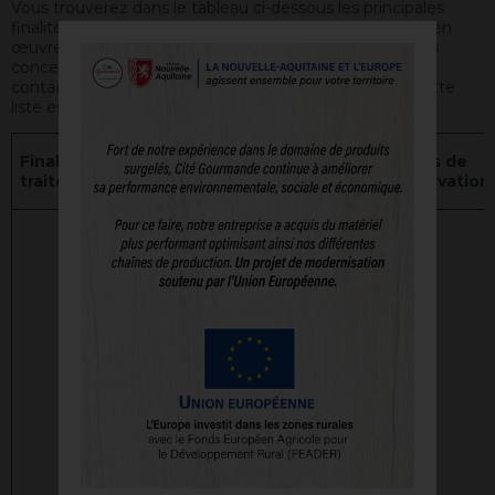
Vous trouverez dans le tableau ci-dessous les principales
finalités des traitements de données personnelles mis en
œuvre par la Société. Pour de plus amples informations
concernant le traitement de vos données personnelles,
contactez le Délégué à la Protection des Données. Cette
liste est amenée à évoluer.
Finalité de
Données
Base
Durées de
traitement
collectées
légale
conservation
Identification
(nom, prénom),
coordonnées