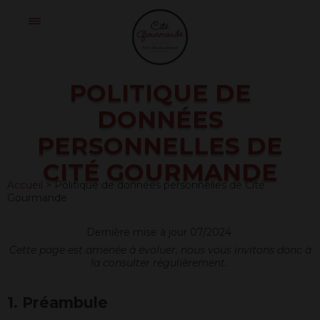
Skip
Cité
to
Gourmande
content
POLITIQUE DE
DONNÉES
PERSONNELLES DE
CITÉ GOURMANDE
Accueil
>
Politique de données personnelles de Cité
Gourmande
Dernière mise à jour 07/2024
Cette page est amenée à évoluer, nous vous invitons donc à
la consulter régulièrement.
1. Préambule