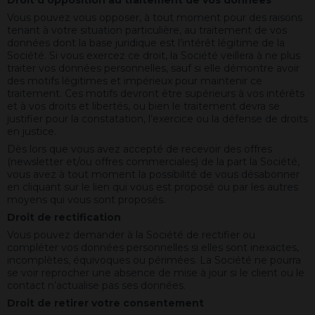
projet
Vous pouvez vous opposer, à tout moment pour des raisons
de
tenant à votre situation particulière, au traitement de vos
modernisation
données dont la base juridique est l’intérêt légitime de la
soutenu
Société. Si vous exercez ce droit, la Société veillera à ne plus
par
traiter vos données personnelles, sauf si elle démontre avoir
l'Union
des motifs légitimes et impérieux pour maintenir ce
Européenne.
traitement. Ces motifs devront être supérieurs à vos intérêts
L’Europe
et à vos droits et libertés, ou bien le traitement devra se
investit
justifier pour la constatation, l’exercice ou la défense de droits
dans
en justice.
les
zones
Dès lors que vous avez accepté de recevoir des offres
rurales
(newsletter et/ou offres commerciales) de la part la Société,
avec
vous avez à tout moment la possibilité de vous désabonner
le
en cliquant sur le lien qui vous est proposé ou par les autres
Fonds
moyens qui vous sont proposés.
Européen
Droit de rectification
Agricole
Vous pouvez demander à la Société de rectifier ou
pour
compléter vos données personnelles si elles sont inexactes,
le
incomplètes, équivoques ou périmées. La Société ne pourra
Développement
se voir reprocher une absence de mise à jour si le client ou le
Rural
contact n’actualise pas ses données.
(FEADER)
Droit de retirer votre consentement