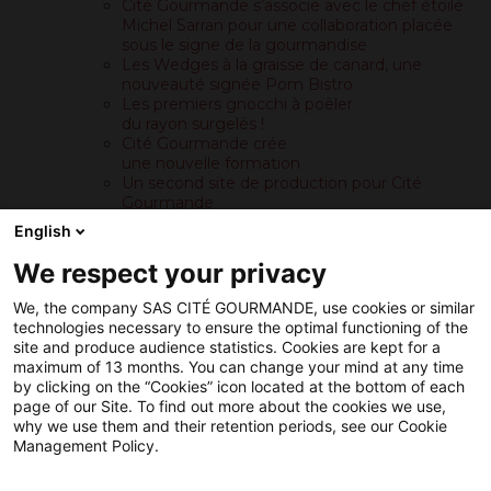
pour
Cité Gourmande s’associe avec le chef étoilé
votre
Michel Sarran pour une collaboration placée
territoire.
sous le signe de la gourmandise
Fort
Les Wedges à la graisse de canard, une
de
nouveauté signée Pom Bistro
notre
Les premiers gnocchi à poêler
expérience
du rayon surgelés !
dans
Cité Gourmande crée
le
une nouvelle formation
domaine
Un second site de production pour Cité
de
Gourmande
produits
Pom Bistro mis à l’honneur
English
surgelés,
par les lectrices de Femme Actuelle !
Cité
Cité Gourmande s’agrandit encore !
We respect your privacy
Gourmande
continue
We, the company SAS CITÉ GOURMANDE, use cookies or similar
à
technologies necessary to ensure the optimal functioning of the
améliorer
site and produce audience statistics. Cookies are kept for a
sa
maximum of 13 months. You can change your mind at any time
performance
by clicking on the “Cookies” icon located at the bottom of each
environnementale,
page of our Site. To find out more about the cookies we use,
sociale
why we use them and their retention periods, see our Cookie
et
Management Policy.
économique.
Pour
Analytics