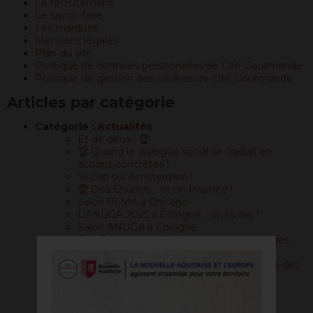
Le recrutement
Le savoir-faire
Les marques
Mentions légales
Plan du site
Politique de données personnelles de Cité Gourmande
Politique de gestion des cookies de Cité Gourmande
Articles par catégorie
Catégorie :
Actualités
Et de deux ! 🏆
🏆 Quand le dialogue social se traduit en
actions concrètes !
🚀 Cap sur Amsterdam !
🏆 Des Churros… et un trophée !
Salon PLMA à Chicago
L’ANUGA 2025 à Cologne… on l’a fait !
Salon ANUGA à Cologne
Cité Gourmande fait partie des lauréats des
Trophées LSA 2025 !
Participation de Frial & Cité Gourmande à des
salons internationaux !
PLMA Amsterdam
NRA Chicago