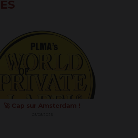
TÉS
60505
🚀 Cap sur Amsterdam !
05/05/2026