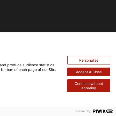
Personalise
and produce audience statistics.
 bottom of each page of our Site.
Accept & Close
Continue without
agreeing
Retour
en
haut
Powered by