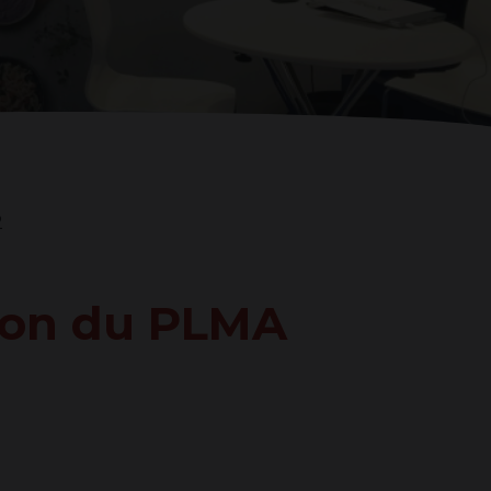
NTE
2
lon du PLMA
ERDAM