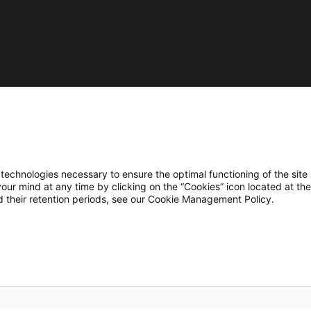
soutenu
par
l'Union
Européenne.
L’Europe
investit
dans
les
zones
rurales
avec
le
hnologies necessary to ensure the optimal functioning of the site 
Fonds
r mind at any time by clicking on the “Cookies” icon located at the
Européen
 their retention periods, see our Cookie Management Policy.
Agricole
pour
le
Développement
Rural
(FEADER)