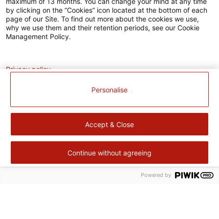
maximum of 13 months. You can change your mind at any time
L’EUROPE
by clicking on the “Cookies” icon located at the bottom of each
agissent
page of our Site. To find out more about the cookies we use,
ensemble
why we use them and their retention periods, see our Cookie
pour
Management Policy.
votre
territoire.
Analytics
Fort
de
Privacy policy
notre
expérience
Personalise
dans
le
domaine
de
Accept & Close
produits
surgelés,
Cité
Gourmande
Continue without agreeing
continue
à
Powered by
Retour
améliorer
en
sa
haut
performance
Cité Gourmande
environnementale,
sociale