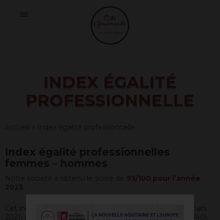
Skip
Cité
to
Gourmande
content
INDEX ÉGALITÉ
PROFESSIONNELLE
Accueil
>
Index égalité professionnelle
Index égalité professionnelles
femmes – hommes
Notre société a obtenu le score de
93/100 pour l’année
2023
.
Cet index est calculé conformément au Décret du 10 mars
2021, en tenant compte de l’écart de rémunération (38/40),