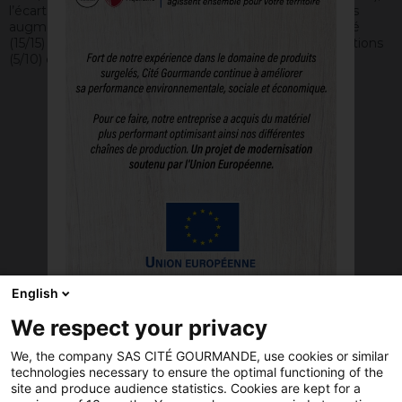
l’écart de taux d’augmentations individuelles (35/35), des
augmentations individuelles suite à un congé maternité
(15/15) et de la parité parmi les 10 plus hautes rémunérations
(5/10) de l’entreprise.
English
We respect your privacy
LA
Fermer
We, the company SAS CITÉ GOURMANDE, use cookies or similar
NOUVELLE-
technologies necessary to ensure the optimal functioning of the
AQUITAINE
site and produce audience statistics. Cookies are kept for a
ET