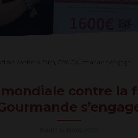
CONTR
LA
FAIM,
diale contre la faim, Cité Gourmande s’engage
CITÉ
mondiale contre la f
GOUR
Gourmande s’engag
S’ENG
Publié le 15/06/2022