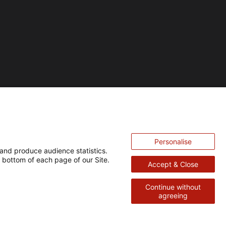
Personalise
and produce audience statistics.
 bottom of each page of our Site.
Accept & Close
Continue without
agreeing
Retour