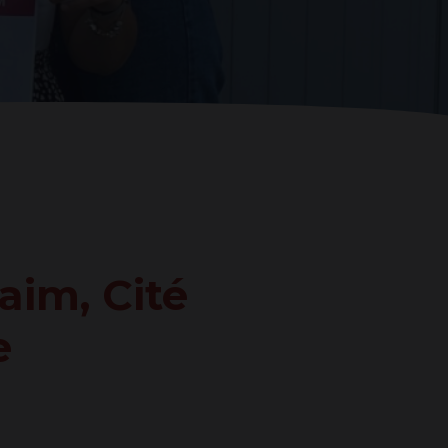
E
aim, Cité
MANDE
e
AGE