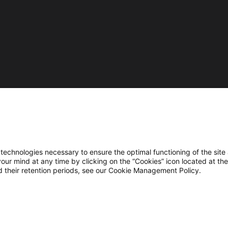
modernisation
soutenu
par
l'Union
Européenne.
L’Europe
investit
dans
les
zones
rurales
avec
le
Fonds
Européen
hnologies necessary to ensure the optimal functioning of the site 
r mind at any time by clicking on the “Cookies” icon located at the
Agricole
 their retention periods, see our Cookie Management Policy.
pour
le
Développement
Rural
(FEADER)