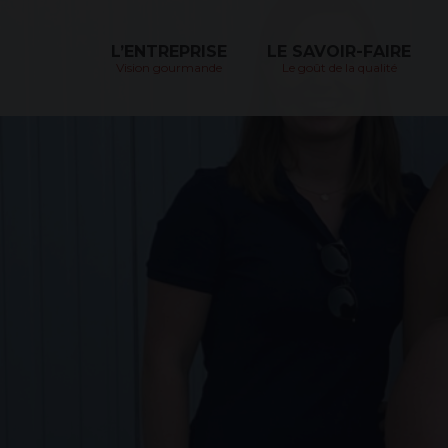
Skip
to
content
L’ENTREPRISE
LE SAVOIR-FAIRE
Vision gourmande
Le goût de la qualité