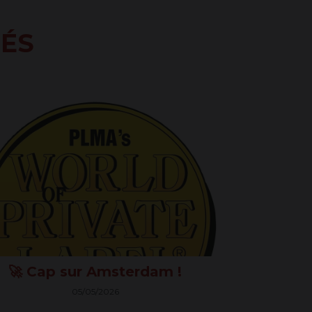
TÉS
60505
🚀 Cap sur Amsterdam !
05/05/2026